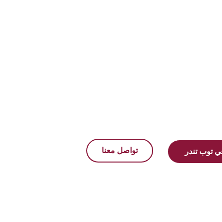
 مجرد
مات
مناقصات
تواصل معنا
 توب تندر